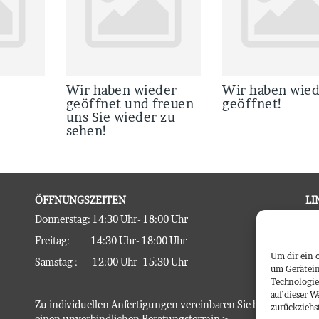
Wir haben wieder
Wir haben wie
geöffnet und freuen
geöffnet!
uns Sie wieder zu
sehen!
ÖFFNUNGSZEITEN
LI
Donnerstag: 14:30 Uhr- 18:00 Uhr
Im
Freitag: 14:30 Uhr- 18:00 Uhr
Da
Um dir ein 
Samstag : 12:00 Uhr -15:30 Uhr
Ko
um Gerätein
Technologie
AG
auf dieser W
Zu individuellen Anfertigungen vereinbaren Sie bitte
zurückziehs
einen unverbindlichen
Beratungstermin >