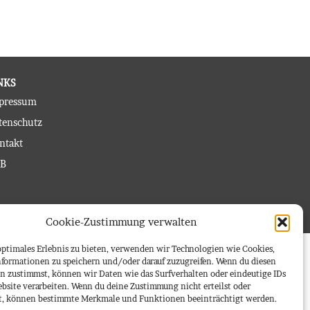
NKS
pressum
tenschutz
ntakt
B
Cookie-Zustimmung verwalten
optimales Erlebnis zu bieten, verwenden wir Technologien wie Cookies,
formationen zu speichern und/oder darauf zuzugreifen. Wenn du diesen
n zustimmst, können wir Daten wie das Surfverhalten oder eindeutige IDs
ebsite verarbeiten. Wenn du deine Zustimmung nicht erteilst oder
t, können bestimmte Merkmale und Funktionen beeinträchtigt werden.