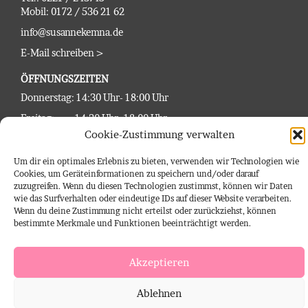
Mobil: 0172 / 536 21 62
info@susannekemna.de
E-Mail schreiben >
ÖFFNUNGSZEITEN
Donnerstag: 14:30 Uhr- 18:00 Uhr
Freitag: 14:30 Uhr- 18:00 Uhr
Cookie-Zustimmung verwalten
Samstag : 12:00 Uhr -15:30 Uhr
Um dir ein optimales Erlebnis zu bieten, verwenden wir Technologien wie
Cookies, um Geräteinformationen zu speichern und/oder darauf
Zu individuellen Anfertigungen vereinbaren Sie bitte einen
zuzugreifen. Wenn du diesen Technologien zustimmst, können wir Daten
unverbindlichen
Beratungstermin >
wie das Surfverhalten oder eindeutige IDs auf dieser Website verarbeiten.
Wenn du deine Zustimmung nicht erteilst oder zurückziehst, können
LINKS
bestimmte Merkmale und Funktionen beeinträchtigt werden.
Impressum
Datenschutz
Akzeptieren
Kontakt
Ablehnen
AGB